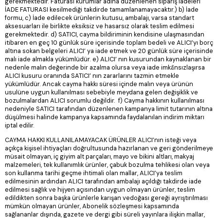
gerekmektedir. Faturası kurumlar adına düzenlenen sipariş iadeleri
İADE FATURASI kesilmediği takdirde tamamlanamayacaktır.) b) İade
formu, c) İade edilecek ürünlerin kutusu, ambalajı, varsa standart
aksesuarları ile birlikte eksiksiz ve hasarsız olarak teslim edilmesi
gerekmektedir. d) SATICI, cayma bildiriminin kendisine ulaşmasından
itibaren en geç 10 günlük süre içerisinde toplam bedeli ve ALICI’yı borç
altına sokan belgeleri ALICI’ ya iade etmek ve 20 günlük süre içerisinde
malı iade almakla yükümlüdür. e) ALICI’ nın kusurundan kaynaklanan bir
nedenle malın değerinde bir azalma olursa veya iade imkânsızlaşırsa
ALICI kusuru oranında SATICI’ nın zararlarını tazmin etmekle
yükümlüdür. Ancak cayma hakkı süresi içinde malın veya ürünün
usulüne uygun kullanılması sebebiyle meydana gelen değişiklik ve
bozulmalardan ALICI sorumlu değildir. f) Cayma hakkının kullanılması
nedeniyle SATICI tarafından düzenlenen kampanya limit tutarının altına
düşülmesi halinde kampanya kapsamında faydalanılan indirim miktarı
iptal edilir.
CAYMA HAKKI KULLANILAMAYACAK ÜRÜNLER ALICI’nın isteği veya
açıkça kişisel ihtiyaçları doğrultusunda hazırlanan ve geri gönderilmeye
müsait olmayan, iç giyim alt parçaları, mayo ve bikini altları, makyaj
malzemeleri, tek kullanımlık ürünler, çabuk bozulma tehlikesi olan veya
son kullanma tarihi geçme ihtimali olan mallar, ALICI’ya teslim
edilmesinin ardından ALICI tarafından ambalajı açıldığı takdirde iade
edilmesi sağlık ve hijyen açısından uygun olmayan ürünler, teslim
edildikten sonra başka ürünlerle karışan vedoğası gereği ayrıştırılması
mümkün olmayan ürünler, Abonelik sözleşmesi kapsamında
sağlananlar dışında, gazete ve dergi gibi süreli yayınlara ilişkin mallar,