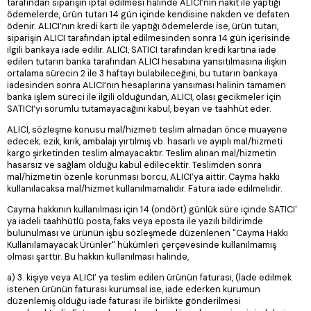
tarafından siparişin iptal edilmesi halinde ALICI’nın nakit ile yaptığı
ödemelerde, ürün tutarı 14 gün içinde kendisine nakden ve defaten
ödenir. ALICI’nın kredi kartı ile yaptığı ödemelerde ise, ürün tutarı,
siparişin ALICI tarafından iptal edilmesinden sonra 14 gün içerisinde
ilgili bankaya iade edilir. ALICI, SATICI tarafından kredi kartına iade
edilen tutarın banka tarafından ALICI hesabına yansıtılmasına ilişkin
ortalama sürecin 2 ile 3 haftayı bulabileceğini, bu tutarın bankaya
iadesinden sonra ALICI’nın hesaplarına yansıması halinin tamamen
banka işlem süreci ile ilgili olduğundan, ALICI, olası gecikmeler için
SATICI’yı sorumlu tutamayacağını kabul, beyan ve taahhüt eder.
ALICI, sözleşme konusu mal/hizmeti teslim almadan önce muayene
edecek; ezik, kırık, ambalajı yırtılmış vb. hasarlı ve ayıplı mal/hizmeti
kargo şirketinden teslim almayacaktır. Teslim alınan mal/hizmetin
hasarsız ve sağlam olduğu kabul edilecektir. Teslimden sonra
mal/hizmetin özenle korunması borcu, ALICI’ya aittir. Cayma hakkı
kullanılacaksa mal/hizmet kullanılmamalıdır. Fatura iade edilmelidir.
Cayma hakkının kullanılması için 14 (ondört) günlük süre içinde SATICI'
ya iadeli taahhütlü posta, faks veya eposta ile yazılı bildirimde
bulunulması ve ürünün işbu sözleşmede düzenlenen "Cayma Hakkı
Kullanılamayacak Ürünler" hükümleri çerçevesinde kullanılmamış
olması şarttır. Bu hakkın kullanılması halinde,
a) 3. kişiye veya ALICI’ ya teslim edilen ürünün faturası, (İade edilmek
istenen ürünün faturası kurumsal ise, iade ederken kurumun
düzenlemiş olduğu iade faturası ile birlikte gönderilmesi