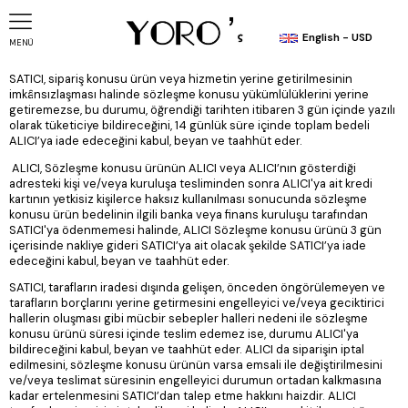
English - USD
MENÜ
SATICI, sipariş konusu ürün veya hizmetin yerine getirilmesinin
imkânsızlaşması halinde sözleşme konusu yükümlülüklerini yerine
getiremezse, bu durumu, öğrendiği tarihten itibaren 3 gün içinde yazılı
olarak tüketiciye bildireceğini, 14 günlük süre içinde toplam bedeli
ALICI’ya iade edeceğini kabul, beyan ve taahhüt eder.
ALICI, Sözleşme konusu ürünün ALICI veya ALICI’nın gösterdiği
adresteki kişi ve/veya kuruluşa tesliminden sonra ALICI'ya ait kredi
kartının yetkisiz kişilerce haksız kullanılması sonucunda sözleşme
konusu ürün bedelinin ilgili banka veya finans kuruluşu tarafından
SATICI'ya ödenmemesi halinde, ALICI Sözleşme konusu ürünü 3 gün
içerisinde nakliye gideri SATICI’ya ait olacak şekilde SATICI’ya iade
edeceğini kabul, beyan ve taahhüt eder.
SATICI, tarafların iradesi dışında gelişen, önceden öngörülemeyen ve
tarafların borçlarını yerine getirmesini engelleyici ve/veya geciktirici
hallerin oluşması gibi mücbir sebepler halleri nedeni ile sözleşme
konusu ürünü süresi içinde teslim edemez ise, durumu ALICI'ya
bildireceğini kabul, beyan ve taahhüt eder. ALICI da siparişin iptal
edilmesini, sözleşme konusu ürünün varsa emsali ile değiştirilmesini
ve/veya teslimat süresinin engelleyici durumun ortadan kalkmasına
kadar ertelenmesini SATICI’dan talep etme hakkını haizdir. ALICI