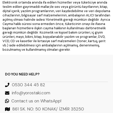
Elektronik ortamda anında ifa edilen hizmetler veya tüketiciye anında
teslim edilen gayrimaddi mallar,ile ses veya görüntü kayıtlarının, kitap,
dijital içerik, yazılım programlarının, veri kaydedebilme ve veri depolama
cihazlarının, bilgisayar sarf malzemelerinin, ambalajının ALICI tarafından
açılmış olması halinde iadesi Yönetmelik gereği mümkün değildir. Ayrıca
Cayma hakkı süresi sona ermeden önce, tüketicinin onayı ile ifasına
başlanan hizmetlere ilişkin cayma hakkının kullanılması daYönetmelik
gereği mümkün değildir. Kozmetik ve kişisel bakım ürünleri, iç giyim
ürünleri, mayo, bikini, kitap, kopyalanabilir yazılım ve programlar, DVD,
VCD, CD ve kasetler ile kırtasiye sarf malzemeleri (toner, kartuş, şerit
vb.) iade edilebilmesi için ambalajlarının açılmamış, denenmemiş,
bozulmamış ve kullanılmamış olmaları gerekir.
DO YOU NEED HELP?
0530 344 45 82
info@yorostaki.com
Contact us on WhatsApp!
861 SK. NO: 50 KONAK/ İZMİR 35250