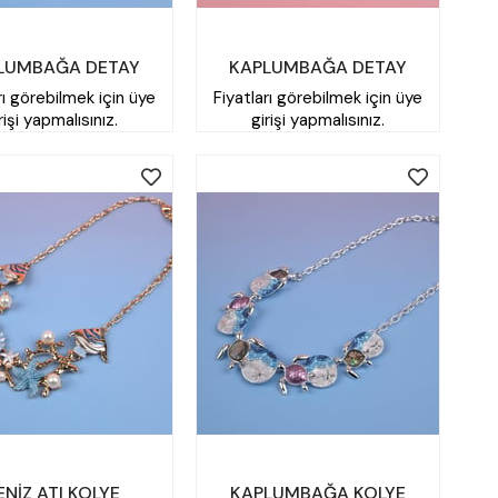
LUMBAĞA DETAY
KAPLUMBAĞA DETAY
rı görebilmek için üye
Fiyatları görebilmek için üye
KOLYE
KOLYE
rişi yapmalısınız.
girişi yapmalısınız.
ENİZ ATI KOLYE
KAPLUMBAĞA KOLYE