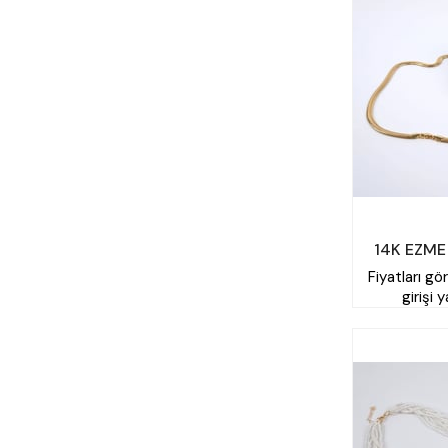
14K EZME
Fiyatları gö
girişi 