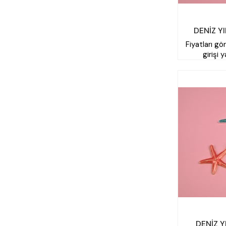
DENİZ Y
Fiyatları gö
K
girişi 
DENİZ Y