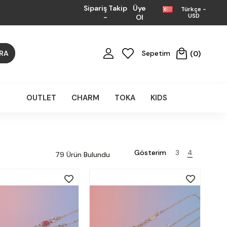
Sipariş Takip
Üye
Türkçe -
USD
-
Ol
Sepetim
0
OUTLET
CHARM
TOKA
KIDS
79 Ürün