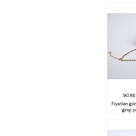
İKİ R
Fiyatları gö
girişi 