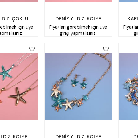
ILDIZI ÇOKLU
DENİZ YILDIZI KOLYE
KAP
rebilmek için üye
Fiyatları görebilmek için üye
Fiyatla
OLYE
yapmalısınız.
girişi yapmalısınız.
gi
ILDIZI KOLYE
DENİZ YILDIZI KOLYE
D