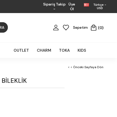
Sipariş Takip
Üye
Türkçe -
USD
-
Ol
Sepetim
0
OUTLET
CHARM
TOKA
KIDS
< < Önceki Sayfaya Dön
 BİLEKLİK